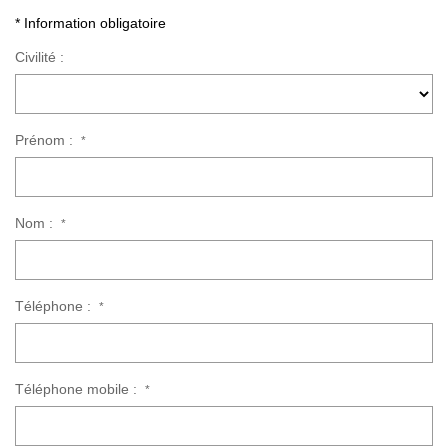
Nous Rejoindre
* Information obligatoire
Nos Actualités
Civilité :
Nos Témoignages
Nos Services
Prénom :
*
CONTACT
EN
ES
Nom :
*
Téléphone :
*
Téléphone mobile :
*