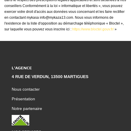
conseillers Conformément à la loi « informatique et libertés », vous pouvez
exercer votre droit d'accès aux données vous concernant et les faire rectifier
en contactant mykasa info@mykaza13.com. Nous vous informons de
l'existence de la liste d'opposition au démarchage téléphonique « Bloctel »,
sur laquelle vous pouvez vous inscrire ici :
https://www.bloctel.gouv.fr/
»
L'AGENCE
4 RUE DE VERDUN, 13500 MARTIGUES
Nous contacter
Présentation
Notre partenaire