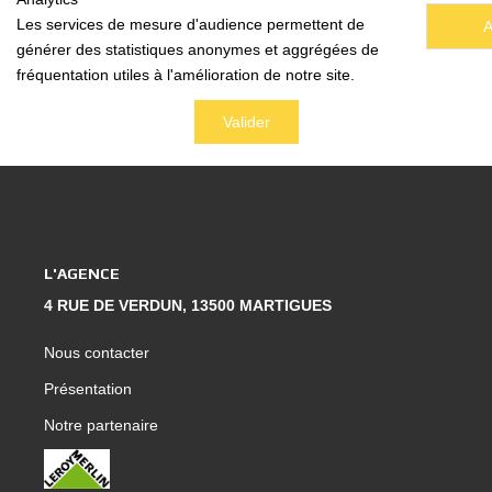
Les services de mesure d'audience permettent de
A
Nous Rejoindre
générer des statistiques anonymes et aggrégées de
Nos Actualités
fréquentation utiles à l'amélioration de notre site.
Nos Témoignages
Valider
Nos Services
CONTACT
EN
ES
L'AGENCE
4 RUE DE VERDUN, 13500 MARTIGUES
Nous contacter
Présentation
Notre partenaire