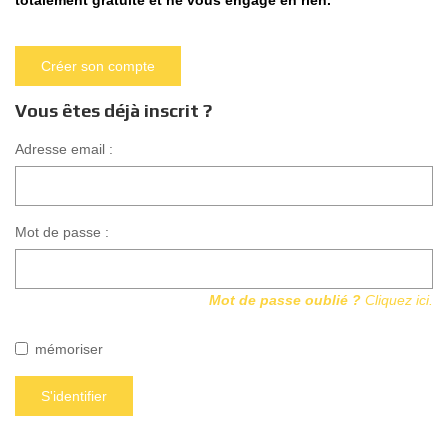
totalement gratuite et ne vous engage en rien.
Nous Rejoindre
Nos Actualités
Créer son compte
Nos Témoignages
Nos Services
Vous êtes déjà inscrit ?
Adresse email :
CONTACT
EN
ES
Mot de passe :
Mot de passe oublié ?
Cliquez ici.
mémoriser
S'identifier