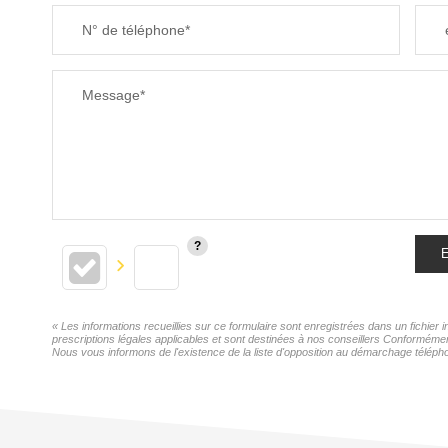
N° de téléphone*
Message*
E
« Les informations recueillies sur ce formulaire sont enregistrées dans un fichier
prescriptions légales applicables et sont destinées à nos conseillers Conformémen
Nous vous informons de l'existence de la liste d'opposition au démarchage téléphon