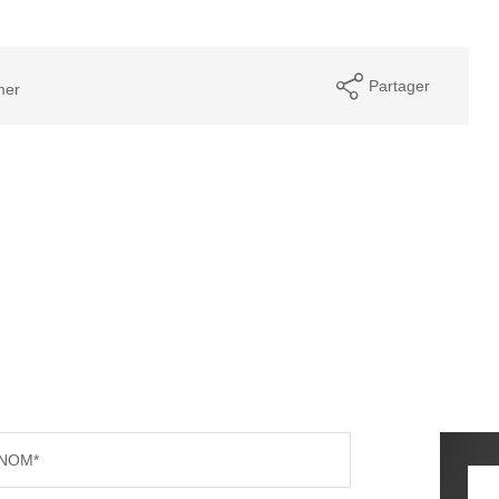
Partager
mer
NOM*