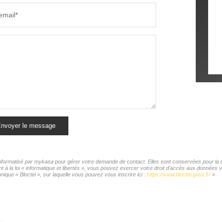
email*
nvoyer le message
 informatisé par mykasa pour gérer votre demande de contact. Elles sont conservées pour la du
t à la loi « informatique et libertés », vous pouvez exercer votre droit d'accès aux donnée
ique « Bloctel », sur laquelle vous pouvez vous inscrire ici :
https://www.bloctel.gouv.fr/
»