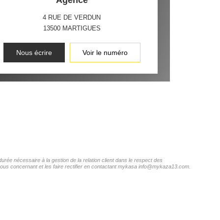
Agence
4 RUE DE VERDUN
13500
MARTIGUES
Nous écrire
Voir le numéro
rée nécessaire à la gestion de la relation client dans le respect des
s vous concernant et les faire rectifier en contactant mykasa info@mykaza13.com.