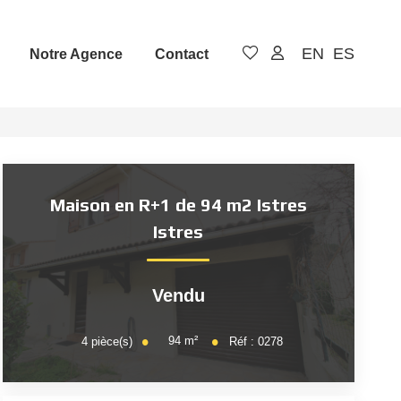
EN
ES
Notre Agence
Contact
Maison en R+1 de 94 m2 Istres
Istres
Vendu
94
m²
4
pièce(s)
Réf :
0278