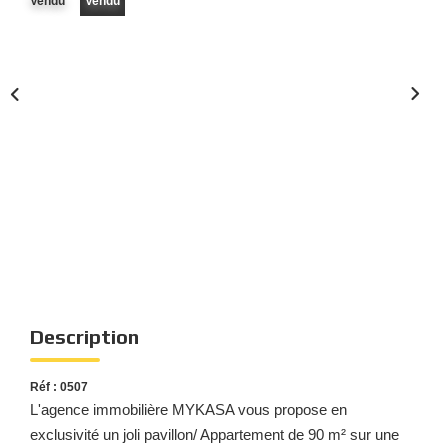
Vendu
Vendu
Nous Rejoindre
Nos Actualités
Nos Témoignages
Nos Services
CONTACT
EN
ES
Description
Réf : 0507
L'agence immobilière MYKASA vous propose en
exclusivité un joli pavillon/ Appartement de 90 m² sur une