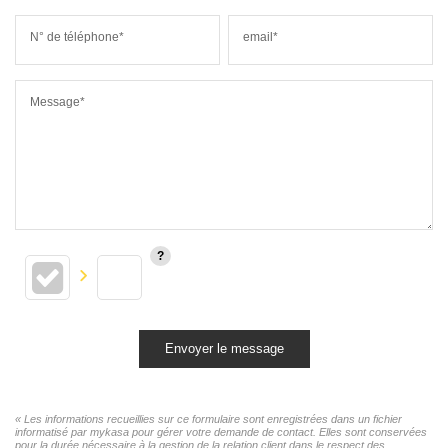
N° de téléphone*
email*
Message*
Envoyer le message
« Les informations recueillies sur ce formulaire sont enregistrées dans un fichier
informatisé par mykasa pour gérer votre demande de contact. Elles sont conservées
pour la durée nécessaire à la gestion de la relation client dans le respect des