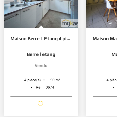
Maison Berre L Etang 4 pièce(s) 90 m2
Berre l etang
Ma
Vendu
90
m²
4
pièce(s)
4
pièc
Réf :
0674