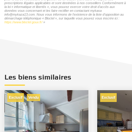
prescriptions légales applicables et sont destinées à nos conseillers Conformément à
la loi « informatique et libertés », vous pouvez exercer votre droit d'accès aux
données vous concernant et les faire rectifier en contactant mykasa
info@mykaza13.com. Nous vous informons de l'existence de la liste d'opposition au
démarchage téléphonique « Bloctel », sur laquelle vous pouvez vous inscrire ici :
https://www.bloctel.gouv.fr/
»
Les biens similaires
Exclusif
Exclusif
Vendu