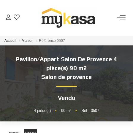
VENTES
Accueil
Maison
Référence 0507
BIENS VENDUS
Pavillon/Appart Salon De Provence 4
ESTIMATION
pièce(s) 90 m2
Salon de provence
PARRAINAGE
Vendu
NOTRE AGENCE
4
pièce(s)
•
90
m²
•
Réf : 0507
Qui Sommes-Nous
Notre Équipe