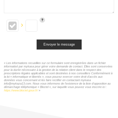
Envoyer le message
« Les informations recueillies sur ce formulaire sont enregistrées dans un fichier
informatisé par mykasa pour gérer votre demande de contact. Elles sont conservées
pour la durée nécessaire à la gestion de la relation client dans le respect des
prescriptions légales applicables et sont destinées à nos conseillers Conformément à
la loi « informatique et libertés », vous pouvez exercer votre droit d'accès aux
données vous concernant et les faire rectifier en contactant mykasa
info@mykaza13.com. Nous vous informons de l'existence de la liste d'opposition au
démarchage téléphonique « Bloctel », sur laquelle vous pouvez vous inscrire ici :
https://www.bloctel.gouv.fr/
»