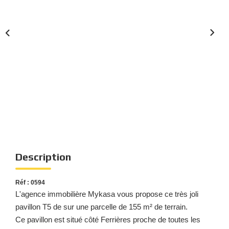
Nous Rejoindre
Nos Actualités
Nos Témoignages
Nos Services
CONTACT
EN
ES
Description
Réf : 0594
L'agence immobilière Mykasa vous propose ce très joli
pavillon T5 de sur une parcelle de 155 m² de terrain.
Ce pavillon est situé côté Ferrières proche de toutes les