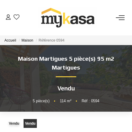
VENTES
Accueil
Maison
Référence 0594
BIENS VENDUS
Maison Martigues 5 pièce(s) 95 m2
ESTIMATION
Martigues
PARRAINAGE
Vendu
NOTRE AGENCE
5
pièce(s)
•
114
m²
•
Réf : 0594
Qui Sommes-Nous
Vendu
Vendu
Notre Équipe