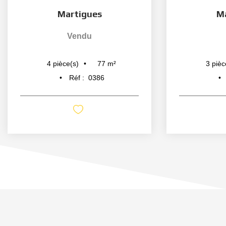
Martigues
M
Vendu
77
m²
4
pièce(s)
3
pièc
Réf :
0386