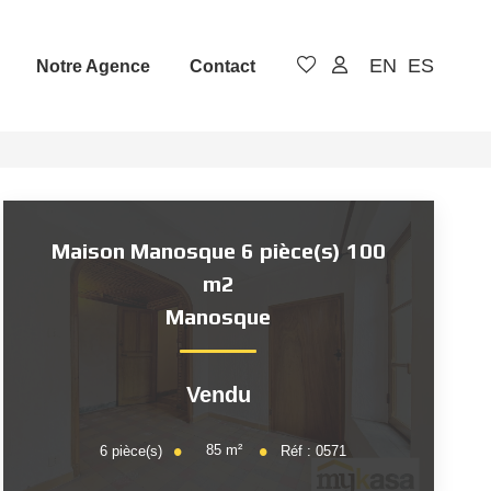
EN
ES
Notre Agence
Contact
Maison Manosque 6 pièce(s) 100
m2
Manosque
Vendu
85
m²
6
pièce(s)
Réf :
0571