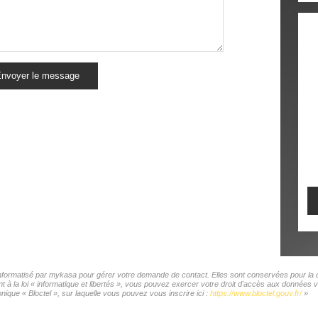
nvoyer le message
 informatisé par mykasa pour gérer votre demande de contact. Elles sont conservées pour la du
t à la loi « informatique et libertés », vous pouvez exercer votre droit d'accès aux donnée
ique « Bloctel », sur laquelle vous pouvez vous inscrire ici :
https://www.bloctel.gouv.fr/
»