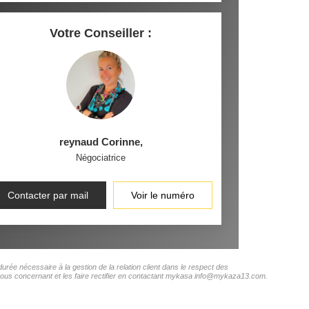
Votre Conseiller :
reynaud Corinne
,
Négociatrice
Contacter par mail
Voir le numéro
rée nécessaire à la gestion de la relation client dans le respect des
s vous concernant et les faire rectifier en contactant mykasa info@mykaza13.com.