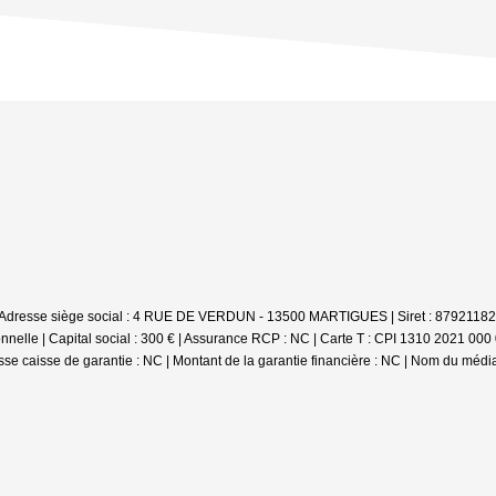
A | Adresse siège social : 4 RUE DE VERDUN - 13500 MARTIGUES | Siret : 879211
elle | Capital social : 300 € | Assurance RCP : NC |
Carte T : CPI 1310 2021 000 0
esse caisse de garantie : NC | Montant de la garantie financière : NC | Nom du médi