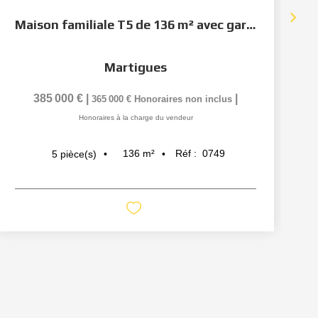
Maison familiale T5 de 136 m² avec garage et terrain de 525...
Martigues
385 000 €
|
|
365 000 €
Honoraires non inclus
Honoraires à la charge du vendeur
136
m²
Réf :
0749
5
pièce(s)