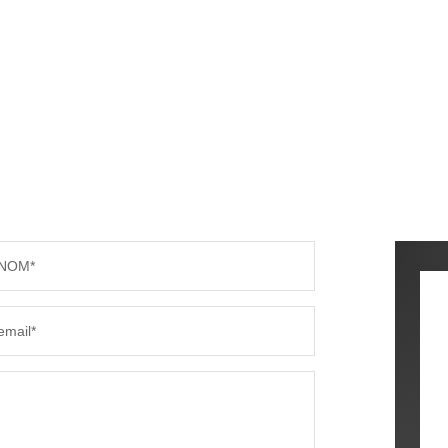
NOM*
email*