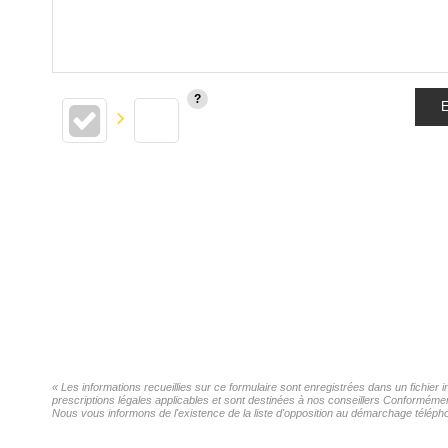
E
« Les informations recueillies sur ce formulaire sont enregistrées dans un fichier
prescriptions légales applicables et sont destinées à nos conseillers Conformémen
Nous vous informons de l'existence de la liste d'opposition au démarchage téléphon