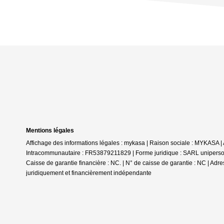
Mentions légales
Affichage des informations légales : mykasa | Raison sociale : MYKAS
Intracommunautaire : FR53879211829 | Forme juridique : SARL unipersonn
Caisse de garantie financière : NC. | N° de caisse de garantie : NC | Adr
juridiquement et financièrement indépendante