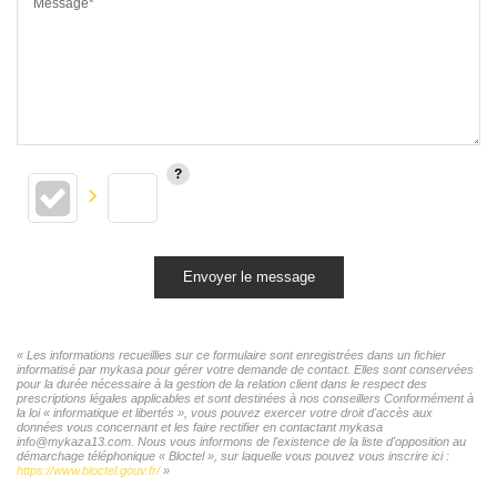
Message*
Envoyer le message
« Les informations recueillies sur ce formulaire sont enregistrées dans un fichier
informatisé par mykasa pour gérer votre demande de contact. Elles sont conservées
pour la durée nécessaire à la gestion de la relation client dans le respect des
prescriptions légales applicables et sont destinées à nos conseillers Conformément à
la loi « informatique et libertés », vous pouvez exercer votre droit d'accès aux
données vous concernant et les faire rectifier en contactant mykasa
info@mykaza13.com. Nous vous informons de l'existence de la liste d'opposition au
démarchage téléphonique « Bloctel », sur laquelle vous pouvez vous inscrire ici :
https://www.bloctel.gouv.fr/
»