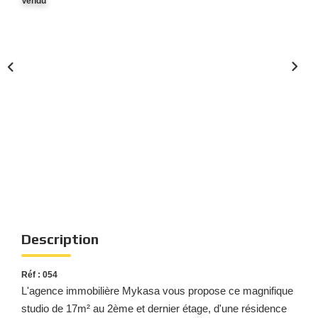
Vendu
Nous Rejoindre
Nos Actualités
Nos Témoignages
Nos Services
CONTACT
EN
ES
Description
Réf : 054
L'agence immobilière Mykasa vous propose ce magnifique
studio de 17m² au 2ème et dernier étage, d'une résidence