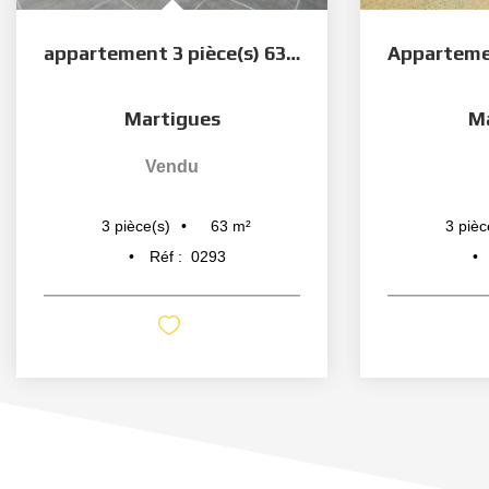
appartement 3 pièce(s) 63 m2
Martigues
M
Vendu
63
m²
3
pièce(s)
3
pièc
Réf :
0293