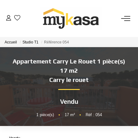
VENTES
Accueil
Studio T1
Référence 054
BIENS VENDUS
Appartement Carry Le Rouet 1 pièce(s)
ESTIMATION
17 m2
Carry le rouet
PARRAINAGE
Vendu
NOTRE AGENCE
1
pièce(s)
•
17
m²
•
Réf : 054
Qui Sommes-Nous
Notre Équipe