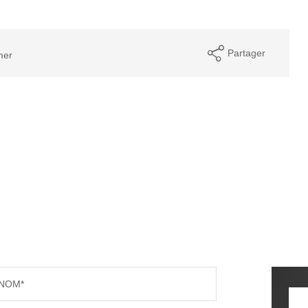
Partager
mer
NOM*