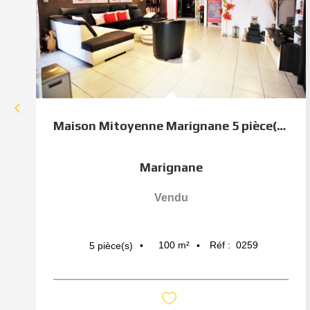
Maison Mitoyenne Marignane 5 pièce(s) avec terrasse et...
Marignane
Vendu
100
m²
Réf :
0259
5
pièce(s)