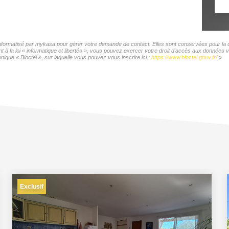
 informatisé par mykasa pour gérer votre demande de contact. Elles sont conservées pour la du
t à la loi « informatique et libertés », vous pouvez exercer votre droit d'accès aux donnée
ique « Bloctel », sur laquelle vous pouvez vous inscrire ici :
https://www.bloctel.gouv.fr/
»
Exclusif