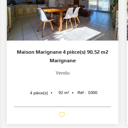
Maison Marignane 4 pièce(s) 90.52 m2
Marignane
Vendu
92
m²
Réf :
0300
4
pièce(s)