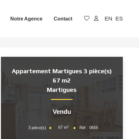
EN
ES
Notre Agence
Contact
Appartement Martigues 3 pièce(s)
67 m2
Martigues
Vendu
67
m²
3
pièce(s)
Réf :
0655