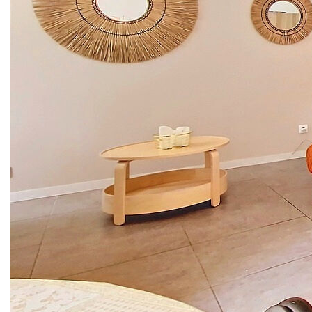
cave et 2 places de parking privatives.
Dans une résidence recherchée et sécurisée du quartier de
Ferrières, venez découvrir ce bien rénové entièrement en
2018, avec 2 accès: 1 par rez de chaussée et 1 par un
étage.
Vous y accédez par une pièce de vie de plus de 35m2
traversante (expo EST/OUEST) offrant une belle lumière.
La partie nuit et ses 3 chambres avec rangements vous
ravira ainsi que la salle de bains avec une grande douche.
Un WC indépendant complète ce bien exclusif. Un balcon
avec rangement de 8.5m2 et une cave de 4.8m2 sont
également présents.
Enfin, 2 places privatives de parking vous permettront de
vous garer sereinement.
Toutes les fenêtres sont équipées de volets roulants
électriques et de double vitrage pour plus de confort.
Cet appartement est également climatisé.
Aucun travaux à prévoir