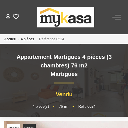
VENTES
Accueil
4 pièces
Référence 0524
BIENS VENDUS
Appartement Martigues 4 pièces (3
ESTIMATION
chambres) 76 m2
Martigues
PARRAINAGE
Vendu
NOTRE AGENCE
4
pièce(s)
•
76
m²
•
Réf : 0524
Qui Sommes-Nous
Notre Équipe
Nous Rejoindre