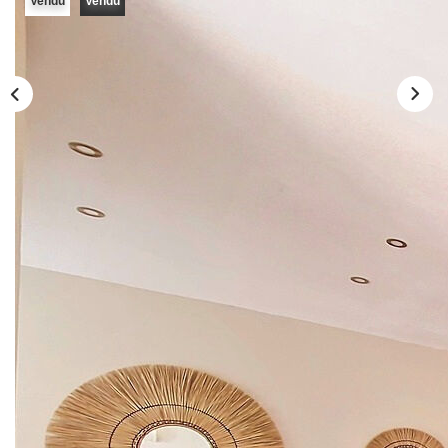
Vendu
Vendu
Nos Actualités
Nos Témoignages
Nos Services
CONTACT
EN
ES
Description
Réf : 0524
Votre agence MYKASA vous propose sur Martigues, en
EXCUSIVITE, ce superbe appartement de 76m2 avec 1