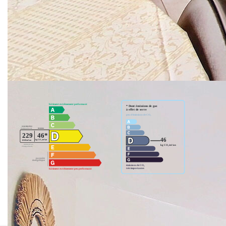
Pour plus d'informations, contactez Régis au
06.18.74.10.04
Nos honoraires
Nous contacter
Diagnostics énergétiques
Montant estimé des dépenses annuelles d'énergie pour un
usage standard entre 1030€ et 1440€. indexées aux années
2021,2022 et 2023 (abonnement compris).