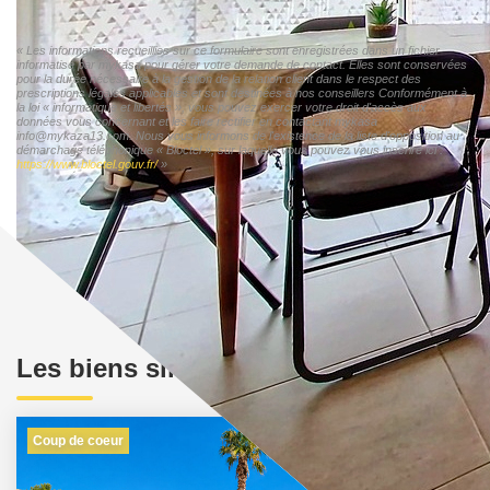
« Les informations recueillies sur ce formulaire sont enregistrées dans un fichier
informatisé par mykasa pour gérer votre demande de contact. Elles sont conservées
pour la durée nécessaire à la gestion de la relation client dans le respect des
prescriptions légales applicables et sont destinées à nos conseillers Conformément à
la loi « informatique et libertés », vous pouvez exercer votre droit d'accès aux
données vous concernant et les faire rectifier en contactant mykasa
info@mykaza13.com. Nous vous informons de l'existence de la liste d'opposition au
démarchage téléphonique « Bloctel », sur laquelle vous pouvez vous inscrire ici :
https://www.bloctel.gouv.fr/
»
Les biens similaires
Coup de coeur