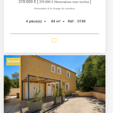
378 000 €
|
|
370 000 €
Honoraires non inclus
Honoraires à la charge du vendeur
84
m²
Réf :
0748
4
pièce(s)
Exclusif