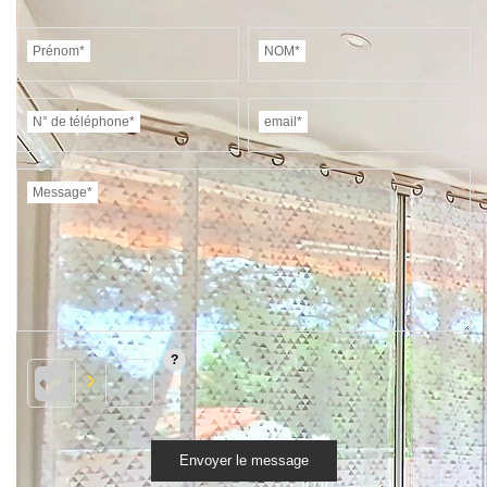
Prénom*
NOM*
N° de téléphone*
email*
Message*
Envoyer le message