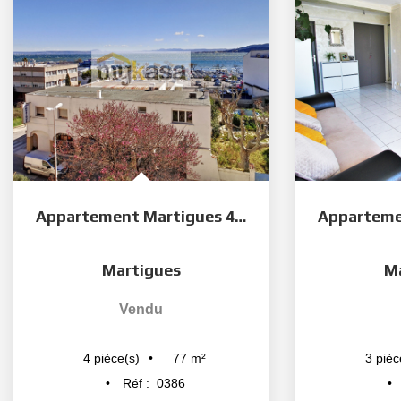
Appartement Martigues 4/5 pièce(s) 77 m2
Martigues
M
Vendu
77
m²
4
pièce(s)
3
pièc
Réf :
0386