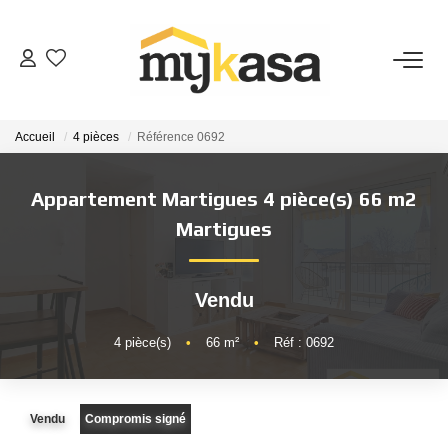
VENTES
Accueil
4 pièces
Référence 0692
BIENS VENDUS
Appartement Martigues 4 pièce(s) 66 m2
ESTIMATION
Martigues
PARRAINAGE
Vendu
NOTRE AGENCE
4
pièce(s)
•
66
m²
•
Réf : 0692
Qui Sommes-Nous
Vendu
Compromis signé
Notre Équipe