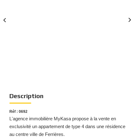
Nous Rejoindre
Nos Actualités
Nos Témoignages
Nos Services
CONTACT
EN
ES
Description
Réf : 0692
L'agence immobilière MyKasa propose à la vente en
exclusivité un appartement de type 4 dans une résidence
au centre ville de Ferrières.