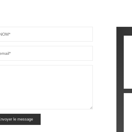
NOM*
email*
nvoyer le message