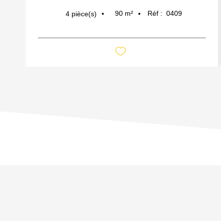
90
m²
Réf :
0409
4
pièce(s)