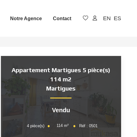
EN
ES
Notre Agence
Contact
Appartement Martigues 5 pièce(s)
114 m2
Martigues
Vendu
114
m²
4
pièce(s)
Réf :
0501