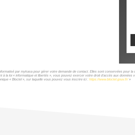
 informatisé par mykasa pour gérer votre demande de contact. Elles sont conservées pour la du
t à la loi « informatique et libertés », vous pouvez exercer votre droit d'accès aux donnée
ique « Bloctel », sur laquelle vous pouvez vous inscrire ici :
https://www.bloctel.gouv.fr/
»