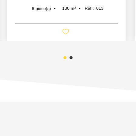
130
m²
Réf :
013
6
pièce(s)