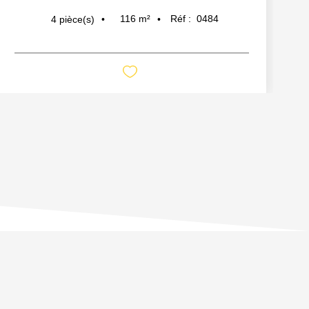
116
m²
Réf :
0484
4
pièce(s)