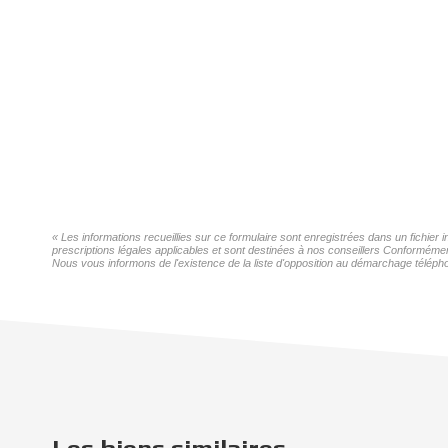
« Les informations recueillies sur ce formulaire sont enregistrées dans un fichier
prescriptions légales applicables et sont destinées à nos conseillers Conformémen
Nous vous informons de l'existence de la liste d'opposition au démarchage téléphon