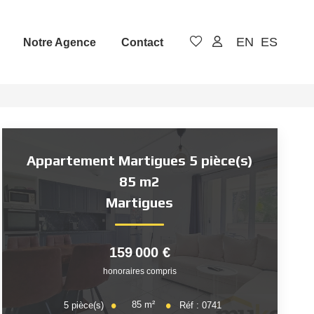
EN
ES
Notre Agence
Contact
Appartement Martigues 5 pièce(s)
85 m2
Martigues
159 000 €
honoraires compris
85
m²
5
pièce(s)
Réf :
0741