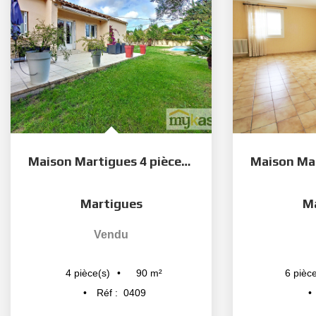
Maison Martigues 4 pièce(s) 90 m2
Martigues
M
Vendu
90
m²
4
pièce(s)
6
pièce
Réf :
0409