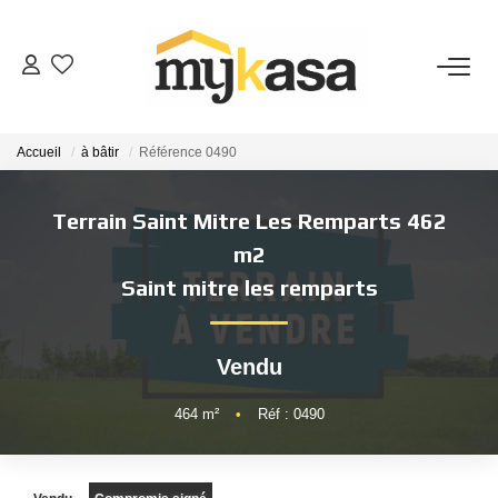
VENTES
Accueil
à bâtir
Référence 0490
BIENS VENDUS
Terrain Saint Mitre Les Remparts 462
ESTIMATION
m2
Saint mitre les remparts
PARRAINAGE
Vendu
NOTRE AGENCE
464
m²
•
Réf : 0490
Qui Sommes-Nous
Notre Équipe