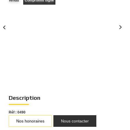
Vendu
Compromis signé
Nous Rejoindre
Nos Actualités
Nos Témoignages
Nos Services
CONTACT
EN
ES
Description
Réf : 0490
Nos honoraires
Nous contacter