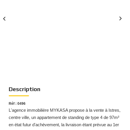
Nous Rejoindre
Nos Actualités
Nos Témoignages
Nos Services
CONTACT
EN
ES
Description
Réf : 0496
L'agence immobilière MYKASA propose à la vente à Istres,
centre ville, un appartement de standing de type 4 de 97m²
en état futur d'achèvement, la livraison étant prévue au 1er