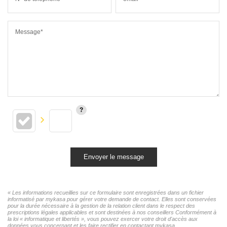
Message*
Envoyer le message
« Les informations recueillies sur ce formulaire sont enregistrées dans un fichier
informatisé par mykasa pour gérer votre demande de contact. Elles sont conservées
pour la durée nécessaire à la gestion de la relation client dans le respect des
prescriptions légales applicables et sont destinées à nos conseillers Conformément à
la loi « informatique et libertés », vous pouvez exercer votre droit d'accès aux
données vous concernant et les faire rectifier en contactant mykasa