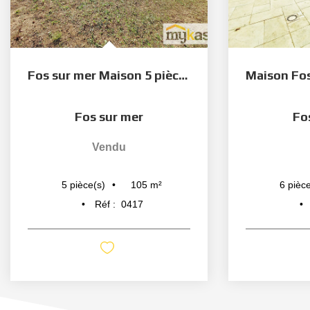
Fos sur mer Maison 5 pièce(s) 105 m2 + garage
Fos sur mer
Fo
Vendu
105
m²
5
pièce(s)
6
pièce
Réf :
0417