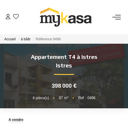
VENTES
Accueil
à bâtir
Référence 0496
BIENS VENDUS
Appartement T4 à Istres
ESTIMATION
Istres
PARRAINAGE
398 000 €
NOTRE AGENCE
4
pièce(s)
•
97
m²
•
Réf : 0496
Qui Sommes-Nous
A vendre
Notre Équipe