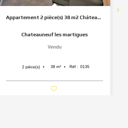
Appartement 2 pièce(s) 38 m2 Châteauneuf les Martigues
Chateauneuf les martigues
Vendu
38
m²
Réf :
0135
2
pièce(s)