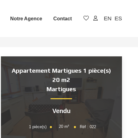
EN
ES
Notre Agence
Contact
Appartement Martigues 1 pièce(s)
20 m2
Martigues
Vendu
20
m²
1
pièce(s)
Réf :
022