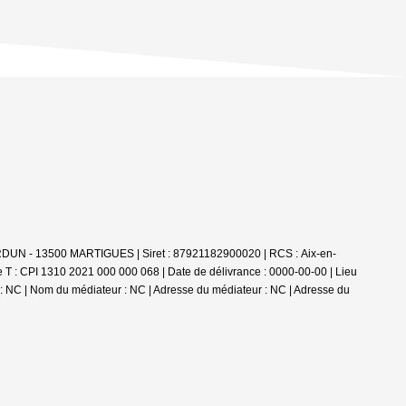
E VERDUN - 13500 MARTIGUES | Siret : 87921182900020 | RCS : Aix-en-
e T : CPI 1310 2021 000 000 068 | Date de délivrance : 0000-00-00 | Lieu
re : NC | Nom du médiateur : NC | Adresse du médiateur : NC | Adresse du