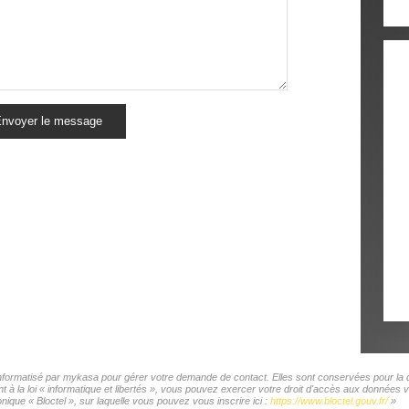
nvoyer le message
 informatisé par mykasa pour gérer votre demande de contact. Elles sont conservées pour la du
t à la loi « informatique et libertés », vous pouvez exercer votre droit d'accès aux donnée
ique « Bloctel », sur laquelle vous pouvez vous inscrire ici :
https://www.bloctel.gouv.fr/
»