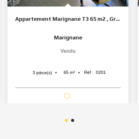
Appartement Marignane T3 65 m2 , Grande Terrasse et 2...
Marignane
Vendu
65
m²
Réf :
0201
3
pièce(s)