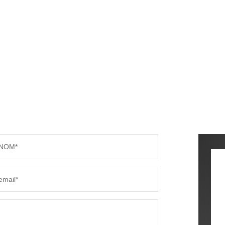
NOM*
email*