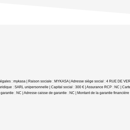
ions légales : mykasa | Raison sociale : MYKASA | Adresse siège social : 4 RUE D
dique : SARL unipersonnelle | Capital social : 300 € | Assurance RCP : NC |
Cart
e garantie : NC | Adresse caisse de garantie : NC | Montant de la garantie financiè