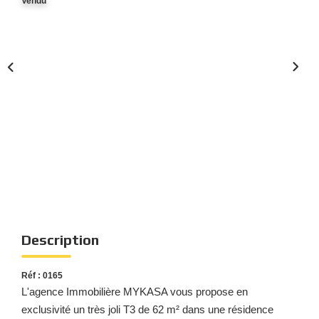
Vendu
Nous Rejoindre
Nos Actualités
Nos Témoignages
Nos Services
CONTACT
EN
ES
Description
Réf : 0165
L'agence Immobilière MYKASA vous propose en
exclusivité un très joli T3 de 62 m² dans une résidence