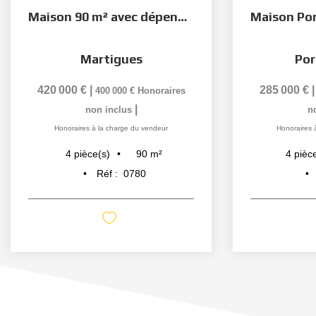
Maison 90 m² avec dépendance de 75 m² ? Martigues
Martigues
Por
420 000 €
|
285 000 €
400 000 €
Honoraires
|
non inclus
n
Honoraires à la charge du vendeur
Honoraires 
90
m²
4
pièce(s)
4
pièc
Réf :
0780