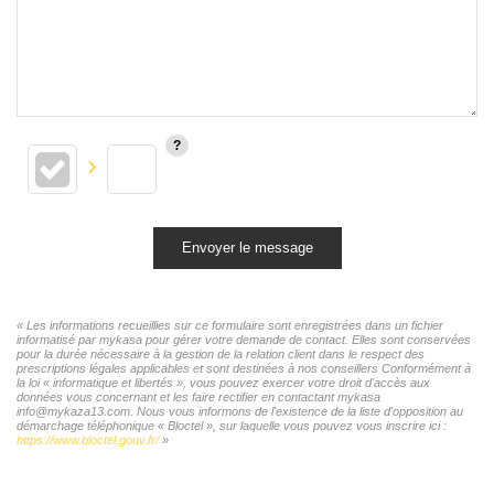
Envoyer le message
« Les informations recueillies sur ce formulaire sont enregistrées dans un fichier
informatisé par mykasa pour gérer votre demande de contact. Elles sont conservées
pour la durée nécessaire à la gestion de la relation client dans le respect des
prescriptions légales applicables et sont destinées à nos conseillers Conformément à
la loi « informatique et libertés », vous pouvez exercer votre droit d'accès aux
données vous concernant et les faire rectifier en contactant mykasa
info@mykaza13.com. Nous vous informons de l'existence de la liste d'opposition au
démarchage téléphonique « Bloctel », sur laquelle vous pouvez vous inscrire ici :
https://www.bloctel.gouv.fr/
»