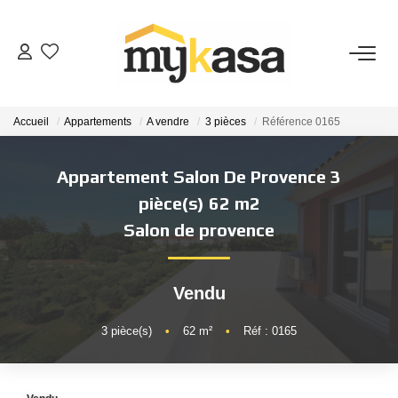
VENTES
Accueil
Appartements
A vendre
3 pièces
Référence 0165
BIENS VENDUS
Appartement Salon De Provence 3
ESTIMATION
pièce(s) 62 m2
Salon de provence
PARRAINAGE
Vendu
NOTRE AGENCE
3
pièce(s)
•
62
m²
•
Réf : 0165
Qui Sommes-Nous
Notre Équipe