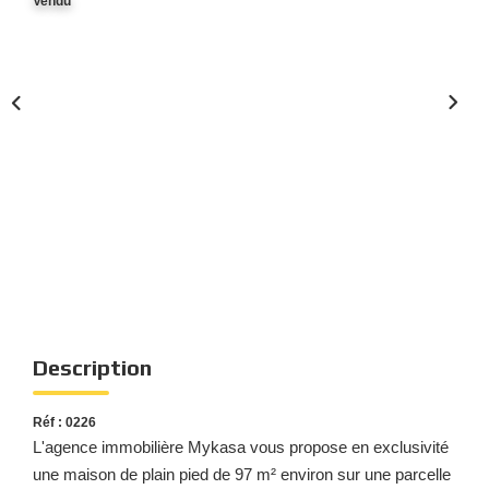
Vendu
Nous Rejoindre
Nos Actualités
Nos Témoignages
Nos Services
CONTACT
EN
ES
Description
Réf : 0226
L'agence immobilière Mykasa vous propose en exclusivité
une maison de plain pied de 97 m² environ sur une parcelle