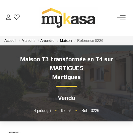
VENTES
Accueil
Maisons
A vendre
Maison
Référence 0226
BIENS VENDUS
Maison T3 transformée en T4 sur
ESTIMATION
MARTIGUES
Martigues
PARRAINAGE
Vendu
NOTRE AGENCE
4
pièce(s)
•
97
m²
•
Réf : 0226
Qui Sommes-Nous
Notre Équipe