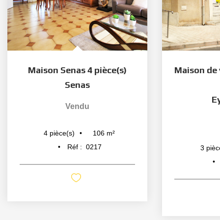
Maison Senas 4 pièce(s)
Senas
E
Vendu
106
m²
4
pièce(s)
Réf :
0217
3
pièc