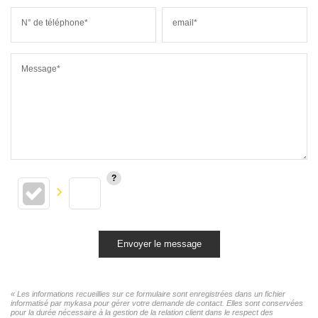
N° de téléphone*
email*
Message*
Envoyer le message
« Les informations recueillies sur ce formulaire sont enregistrées dans un fichier
informatisé par mykasa pour gérer votre demande de contact. Elles sont conservées
pour la durée nécessaire à la gestion de la relation client dans le respect des