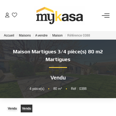
VENTES
Accueil
Maisons
A vendre
Maison
Référence 0388
BIENS VENDUS
Maison Martigues 3/4 pièce(s) 80 m2
ESTIMATION
Martigues
PARRAINAGE
Vendu
NOTRE AGENCE
4
pièce(s)
•
80
m²
•
Réf : 0388
Qui Sommes-Nous
Vendu
Vendu
Notre Équipe