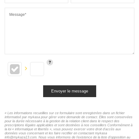
Message*
Envoyer le message
« Les informations recueillies sur ce formulaire sont enregistrées dans un fichier
informatisé par mykasa pour gérer votre demande de contact. Elles sont conservées
pour la durée nécessaire à la gestion de la relation client dans le respect des
prescriptions légales applicables et sont destinées à nos conseillers Conformément à
la loi « informatique et libertés », vous pouvez exercer votre droit d'accès aux
données vous concernant et les faire rectifier en contactant mykasa
info@mykaza13.com. Nous vous informons de l'existence de la liste d'opposition au