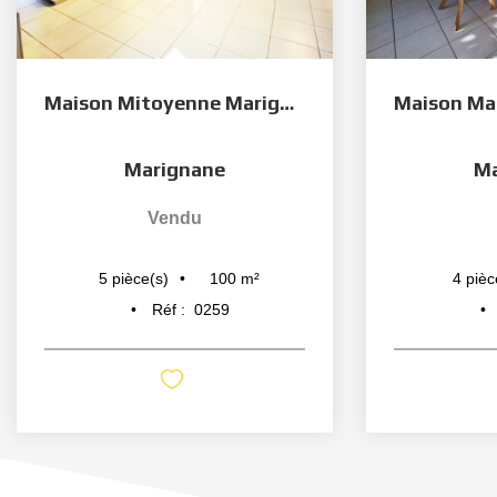
Maison Mitoyenne Marignane 5 pièce(s) avec terrasse et...
Marignane
Ma
Vendu
100
m²
5
pièce(s)
4
pièc
Réf :
0259