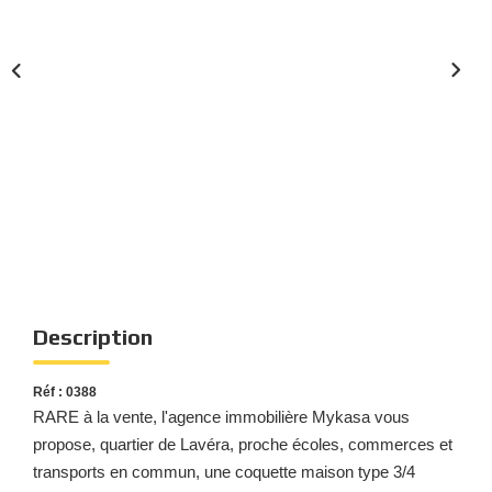
Nous Rejoindre
Nos Actualités
Nos Témoignages
Nos Services
CONTACT
EN
ES
Description
Réf : 0388
RARE à la vente, l'agence immobilière Mykasa vous
propose, quartier de Lavéra, proche écoles, commerces et
transports en commun, une coquette maison type 3/4