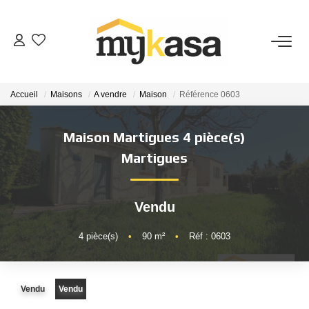
VENTES
Accueil
Maisons
A vendre
Maison
Référence 0603
BIENS VENDUS
Maison Martigues 4 pièce(s)
ESTIMATION
Martigues
PARRAINAGE
Vendu
NOTRE AGENCE
4
pièce(s)
•
90
m²
•
Réf : 0603
Qui Sommes-Nous
Vendu
Vendu
Notre Équipe