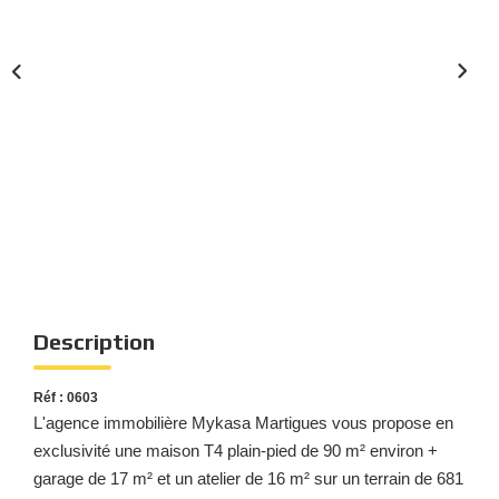
Nous Rejoindre
Nos Actualités
Nos Témoignages
Nos Services
CONTACT
EN
ES
Description
Réf : 0603
L'agence immobilière Mykasa Martigues vous propose en
exclusivité une maison T4 plain-pied de 90 m² environ +
garage de 17 m² et un atelier de 16 m² sur un terrain de 681