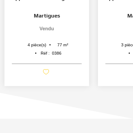
Martigues
M
Vendu
77
m²
4
pièce(s)
3
pièc
Réf :
0386