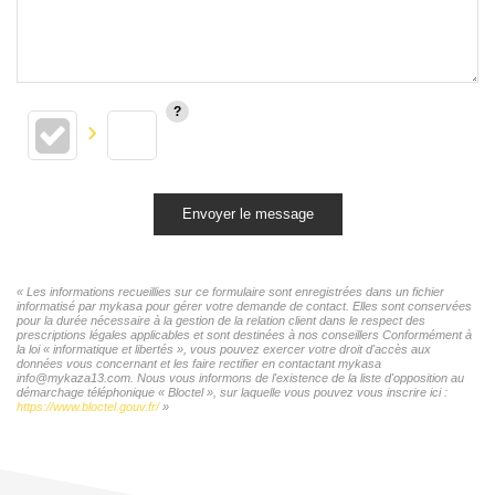
Envoyer le message
« Les informations recueillies sur ce formulaire sont enregistrées dans un fichier
informatisé par mykasa pour gérer votre demande de contact. Elles sont conservées
pour la durée nécessaire à la gestion de la relation client dans le respect des
prescriptions légales applicables et sont destinées à nos conseillers Conformément à
la loi « informatique et libertés », vous pouvez exercer votre droit d'accès aux
données vous concernant et les faire rectifier en contactant mykasa
info@mykaza13.com. Nous vous informons de l'existence de la liste d'opposition au
démarchage téléphonique « Bloctel », sur laquelle vous pouvez vous inscrire ici :
https://www.bloctel.gouv.fr/
»