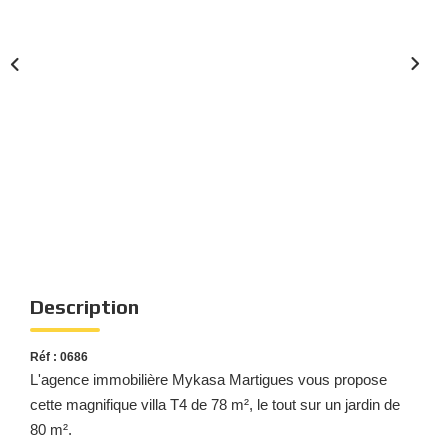
Nous Rejoindre
Nos Actualités
Nos Témoignages
Nos Services
CONTACT
EN
ES
Description
Réf : 0686
L'agence immobilière Mykasa Martigues vous propose
cette magnifique villa T4 de 78 m², le tout sur un jardin de
80 m².