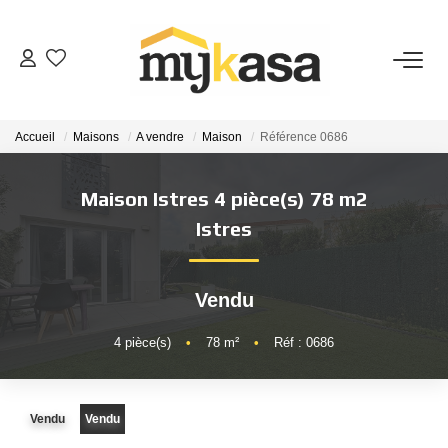
VENTES
Accueil
Maisons
A vendre
Maison
Référence 0686
BIENS VENDUS
Maison Istres 4 pièce(s) 78 m2
ESTIMATION
Istres
PARRAINAGE
Vendu
NOTRE AGENCE
4
pièce(s)
•
78
m²
•
Réf : 0686
Qui Sommes-Nous
Vendu
Vendu
Notre Équipe