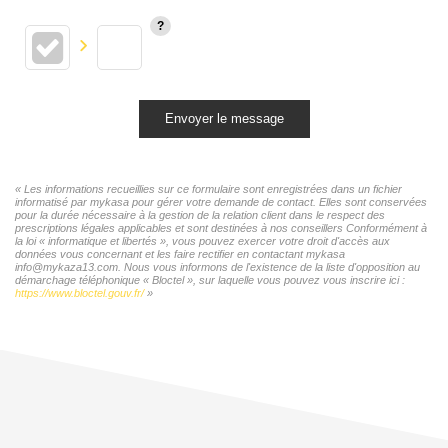
Envoyer le message
« Les informations recueillies sur ce formulaire sont enregistrées dans un fichier
informatisé par mykasa pour gérer votre demande de contact. Elles sont conservées
pour la durée nécessaire à la gestion de la relation client dans le respect des
prescriptions légales applicables et sont destinées à nos conseillers Conformément à
la loi « informatique et libertés », vous pouvez exercer votre droit d'accès aux
données vous concernant et les faire rectifier en contactant mykasa
info@mykaza13.com. Nous vous informons de l'existence de la liste d'opposition au
démarchage téléphonique « Bloctel », sur laquelle vous pouvez vous inscrire ici :
https://www.bloctel.gouv.fr/
»