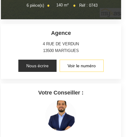
140
m²
6
pièce(s)
Réf :
0743
Agence
4 RUE DE VERDUN
13500
MARTIGUES
Nous écrire
Voir le numéro
Votre Conseiller :