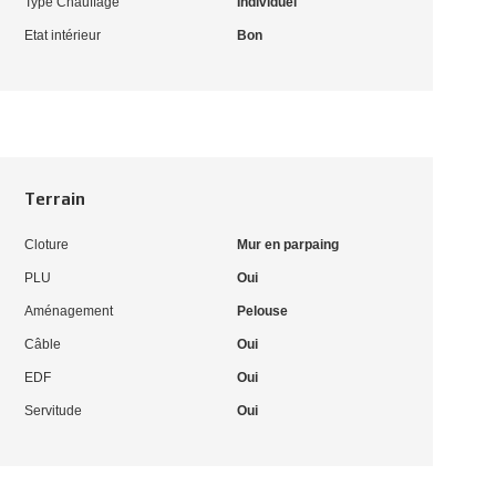
Type Chauffage
Individuel
Etat intérieur
Bon
Terrain
Cloture
Mur en parpaing
PLU
Oui
Aménagement
Pelouse
Câble
Oui
EDF
Oui
Servitude
Oui