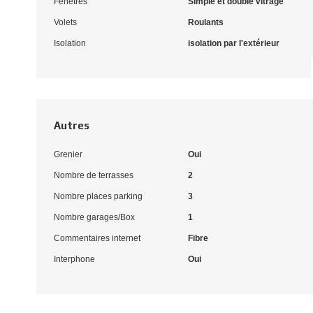
Fenêtres
Simple et double vitrage
Volets
Roulants
Isolation
isolation par l'extérieur
Autres
Grenier
Oui
Nombre de terrasses
2
Nombre places parking
3
Nombre garages/Box
1
Commentaires internet
Fibre
Interphone
Oui