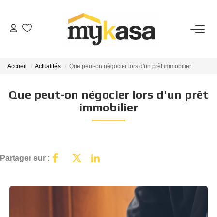
VENTES
Accueil
Actualités
Que peut-on négocier lors d'un prêt immobilier
BIENS VENDUS
Que peut-on négocier lors d'un prêt
immobilier
ESTIMATION
PARRAINAGE
Partager sur :
NOTRE AGENCE
Qui Sommes-Nous
Notre Équipe