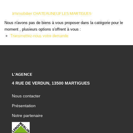
Nous Rejoindre
Nos Actualités
Immobilier CHATEAUNEUF LES MARTIGUES
Nos Témoignages
Nous n'avons pas de biens à vous proposer dans la catégorie pour le
moment , plusieurs options s'offrent à vous :
Nos Services
Transmettez-nous votre demande
CONTACT
EN
ES
L'AGENCE
4 RUE DE VERDUN, 13500 MARTIGUES
Nous contacter
Présentation
Notre partenaire