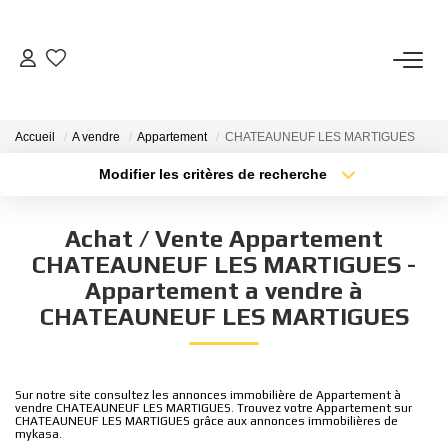
VENTES
Accueil
A vendre
Appartement
CHATEAUNEUF LES MARTIGUES
BIENS VENDUS
Modifier les critères de recherche
Type de transaction
Localisation
Acheter
Localisation
ESTIMATION
Achat / Vente Appartement
Type de bien
Sélectionnez...
Surface min
CHATEAUNEUF LES MARTIGUES -
PARRAINAGE
Appartement a vendre à
Plus de critères
Budget max
CHATEAUNEUF LES MARTIGUES
NOTRE AGENCE
Créer une alerte
Qui Sommes-Nous
Sur notre site consultez les annonces immobilière de Appartement à
vendre CHATEAUNEUF LES MARTIGUES. Trouvez votre Appartement sur
Notre Équipe
CHATEAUNEUF LES MARTIGUES grâce aux annonces immobilières de
mykasa.