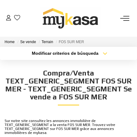
COMPRA
Home
Se vende
Terrain
FOS SUR MER
PROPIEDADES VENDIDAS
Modificar criterios de búsqueda
Tipo de transacción
Ubicación
Comprar
Ubicación
ESTIMAR
Compra/Venta
Tipo de bien
Seleccionar ...
Superficie mínima
TEXT_GENERIC_SEGMENT FOS SUR
PATROCINIO
MER - TEXT_GENERIC_SEGMENT Se
Más criterios
Presupuesto máximo
vende a FOS SUR MER
NUESTRA AGENCIA
Crea una alerta
Quienes Somos
Sur notre site consultez les annonces immobilière de
TEXT_GENERIC_SEGMENT a la venta FOS SUR MER. Trouvez votre
Nuestro Equipo
TEXT_GENERIC_SEGMENT sur FOS SUR MER grâce aux annonces
immobilières de mykasa.