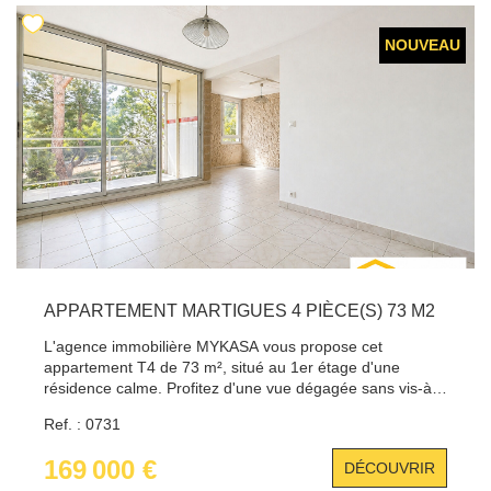
immédiatement, à découvrir sans tarder. Pour toute
1er étage de la résidence peut être vendu avec
information ou pour organiser une visite, contactez
l'appartement en supplément. A visiter sans tarder. Pour
Dimitry
NOUVEAU
tout renseignement, contacter Benjamin Martino au 06 51
01 77 44.
APPARTEMENT MARTIGUES 4 PIÈCE(S) 73 M2
L'agence immobilière MYKASA vous propose cet
appartement T4 de 73 m², situé au 1er étage d'une
résidence calme. Profitez d'une vue dégagée sans vis-à-
vis et d'une luminosité exceptionnelle grâce à ses
Ref. : 0731
grandes baies vitrées. Ce bien clé en main, prêt à
emménager, se compose d'une cuisine et d'un séjour
169 000 €
DÉCOUVRIR
lumineux, de 3 chambres, d'un cellier, d'une salle d'eau