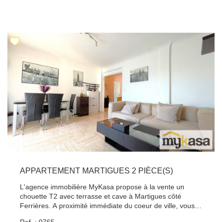
ainsi que de rangements optimisés. Le bien dispose
également d'un balcon, ainsi qu'un parking avec
stationnement simple à proximité. Idéal pour une famille,
cet appartement allie modernité, praticité et sérénité.
Proche des écoles et des commodités, il représente une
opportunité rare dans un secteur recherché. À visiter sans
tarder ! Pour tout renseignement, contacter Benjamin
Idda au 06.44.71.32.69.
APPARTEMENT MARTIGUES 2 PIÈCE(S)
L'agence immobilière MyKasa propose à la vente un
chouette T2 avec terrasse et cave à Martigues côté
Ferrières. A proximité immédiate du coeur de ville, vous
découvrirez un charmant appartement de type 2 d'environ
Ref. : 0765