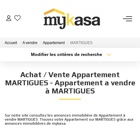
VENTES
Accueil
A vendre
Appartement
MARTIGUES
BIENS VENDUS
Modifier les critères de recherche
Type de transaction
Localisation
Acheter
Localisation
ESTIMATION
Achat / Vente Appartement
Type de bien
Sélectionnez...
Surface min
MARTIGUES - Appartement a vendre
PARRAINAGE
à MARTIGUES
Plus de critères
Budget max
NOTRE AGENCE
Créer une alerte
Sur notre site consultez les annonces immobilière de Appartement à
vendre MARTIGUES. Trouvez votre Appartement sur MARTIGUES grâce aux
Qui Sommes-Nous
annonces immobilières de mykasa.
Notre Équipe