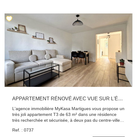
des axes autoroutiers. Pour tout renseignement,
contacter Benjamin au 06.44.71.32.69
APPARTEMENT RÉNOVÉ AVEC VUE SUR L'ÉTANG À MARTIGUES 3 PIÈCE(S) 63 M2
L'agence immobilière MyKasa Martigues vous propose un
très joli appartement T3 de 63 m² dans une résidence
très recherchée et sécurisée, à deux pas du centre-ville
côté Ferrières. Situé en rez-de-chaussée surélevé, il offre
Ref. : 0737
une vue dégagée sur l'étang et la verdure. Entièrement