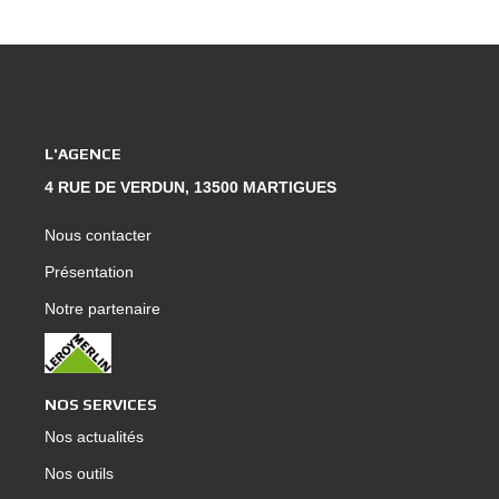
avec un très grand placard qui apporte un confort
supplémentaire. Vous bénéficierez également d'une
loggia, pouvant être utilisée comme espace de
rangement, buanderie ou atelier. Une cave vient
compléter ce bien, idéal pour pouvoir stocker.
Appartement aux volumes généreux et à la distribution
fonctionnelle, idéal pour une famille. Contact : Dimitry
L'AGENCE
Caloiaro 07 79 95 95 13 Agence MYKASA ? Martigues
4 RUE DE VERDUN, 13500 MARTIGUES
Nous contacter
Présentation
Notre partenaire
NOS SERVICES
Nos actualités
Nos outils