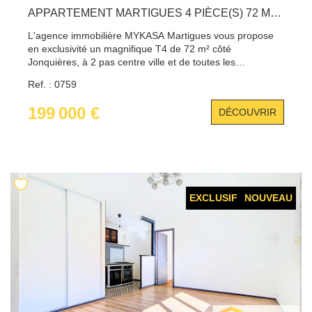
APPARTEMENT MARTIGUES 4 PIÈCE(S) 72 M2 + PARKING
L'agence immobilière MYKASA Martigues vous propose
en exclusivité un magnifique T4 de 72 m² côté
Jonquières, à 2 pas centre ville et de toutes les
commodités (écoles, transports, commerces, axe
Ref. : 0759
autoroutier, ...) Vous serez séduit par sa grande pièce de
vie réunissant salon/séjour donnant sur balcons terrasses
199 000 €
DÉCOUVRIR
et sa cuisine aménagée. Côté nuit, vous retrouverez 2
agréables chambres et une salle d'eau avec douche.
Vous bénéficierez également de faibles charges et d'un
grand parking privé. Pour tout renseignement, contacter
Benjamin IDDA au 06.44.71.32.69
EXCLUSIF
NOUVEAU