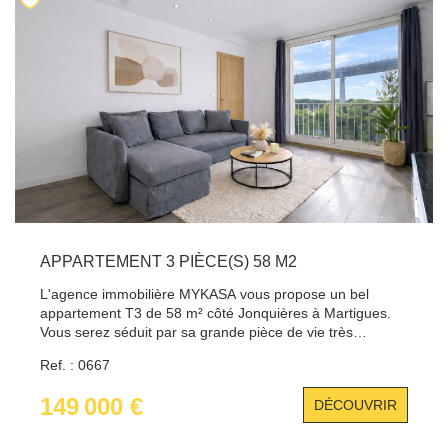
climatisation très récente vous rafraichira en été. Merci de
contacter Régis au 06.18.74.10.04
APPARTEMENT 3 PIÈCE(S) 58 M2
L'agence immobilière MYKASA vous propose un bel
appartement T3 de 58 m² côté Jonquières à Martigues.
Vous serez séduit par sa grande pièce de vie très
lumineuse réunissant salon/séjour donnant sur 1 balcon
Ref. : 0667
et sa cuisine aménagée et équipée. Vous trouverez
également 2 agréables chambres ainsi qu'une salle d'eau
149 000 €
DÉCOUVRIR
très fonctionnelle. Vous bénéficierez de faibles charges et
d'un grand parking . Vous apprécierez la proximité
immédiate du centre ville, des écoles, des commerces et