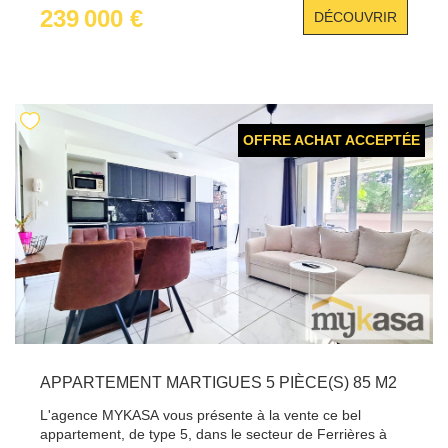
rénové, il se compose d'un hall, d'un séjour lumineux
239 000 €
DÉCOUVRIR
avec accès à une grande terrasse, d'une cuisine
indépendante avec buanderie, d'un WC indépendant,
d'une salle d'eau moderne et de 2 chambres spacieuses
avec placards. Vendu meublé, ce bien dispose également
de 2 caves privatives et d'un stationnement sécurisé dans
la résidence. Une opportunité rare alliant confort, praticité
et cadre agréable. À visiter sans tarder ! Pour plus
OFFRE ACHAT ACCEPTÉE
d'informations contacter Benjamin Martino au
06.51.01.77.44
APPARTEMENT MARTIGUES 5 PIÈCE(S) 85 M2
L'agence MYKASA vous présente à la vente ce bel
appartement, de type 5, dans le secteur de Ferrières à