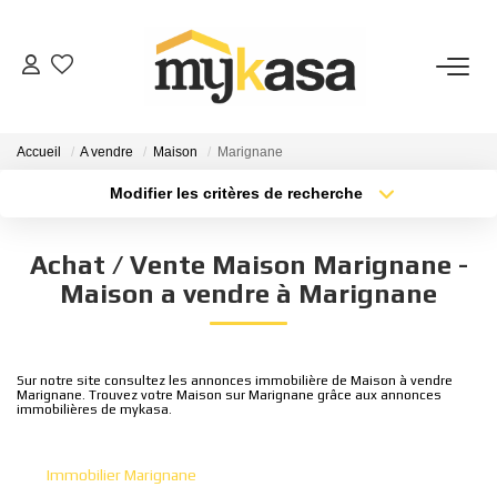
VENTES
Accueil
A vendre
Maison
Marignane
BIENS VENDUS
Modifier les critères de recherche
Type de transaction
Localisation
Acheter
Localisation
ESTIMATION
Achat / Vente Maison Marignane -
Type de bien
Sélectionnez...
Surface min
Maison a vendre à Marignane
PARRAINAGE
Plus de critères
Budget max
NOTRE AGENCE
Sur notre site consultez les annonces immobilière de Maison à vendre
Marignane. Trouvez votre Maison sur Marignane grâce aux annonces
Créer une alerte
immobilières de mykasa.
Qui Sommes-Nous
Notre Équipe
Immobilier Marignane