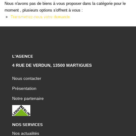
Nous Rejoindre
Nous n'avons pas de biens à vous proposer dans la catégorie pour le
moment , plusieurs options s'offrent à vous :
Nos Actualités
Transmettez-nous votre demande
Nos Témoignages
Nos Services
CONTACT
L'AGENCE
4 RUE DE VERDUN, 13500 MARTIGUES
EN
ES
Nous contacter
Présentation
Notre partenaire
NOS SERVICES
Nos actualités