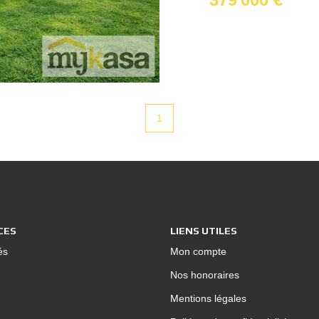
les trois chambres ains
l'extérieur, vous prof
jolie terrasse ainsi que le jardin. Côté en
aire de stationnement
garage avec un accès dir
1
maison familiale dan
proche de toute les commodités. Un véri
visiter sans tarder !
au 07 55 74 31 52
CES
LIENS UTILES
és
Mon compte
Nos honoraires
Mentions légales