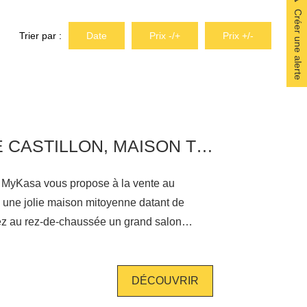
Créer une alerte
Trier par :
Date
Prix -/+
Prix +/-
DOMAINE DE CASTILLON, MAISON T4 AVEC GARAGE
 MyKasa vous propose à la vente au
 une jolie maison mitoyenne datant de
ez au rez-de-chaussée un grand salon
 et le jardin, une superbe cuisine
et aménagée ainsi qu'un céllier et un WC. A
 les trois chambres ainsi que la salle de
DÉCOUVRIR