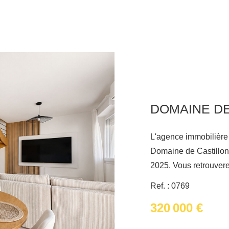
L'agence immobilière
Domaine de Castillon
2025. Vous retrouver
ouvert sur la terrasse
Ref. : 0769
parfaitement équipée 
320 000 €
l'étage, vous adorerez
bain et le WC. Sur l'extérieur, vous profiterez des beaux jours et