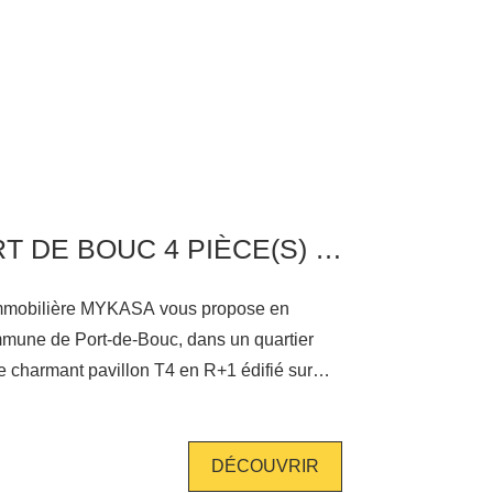
d'une aire de
usieurs véhicules ainsi qu'un grand garage.
iliale dans un environnement calme et
commodités. Un véritable coup de
arder ! Pour tout renseignement contacter
 44 71 32 69
MAISON PORT DE BOUC 4 PIÈCE(S) 75 M2
 immobilière MYKASA vous propose en
ommune de Port-de-Bouc, dans un quartier
e charmant pavillon T4 en R+1 édifié sur
vrirez
e lumineuse, composée d'un salon, d'une
ne cuisine ouverte aménagée et entièrement
DÉCOUVRIR