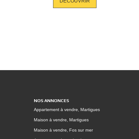
DÉCOUVRIR
i que la salle de bain et le WC séparé. Sur
iterez des beaux jours et serez séduits par la
trée, on dispose d'une
 pour plusieurs véhicules ainsi qu'un grand
ect au rez-de-chaussée. Une jolie
s un environnement calme et recherché,
table coup de coeur à
 Pour tout renseignement contacter Laurence
NOS ANNONCES
Appartement à vendre, Martigues
Maison à vendre, Martigues
Maison à vendre, Fos sur mer