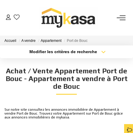
VENTES
Accueil
A vendre
Appartement
Port de Bouc
BIENS VENDUS
Modifier les critères de recherche
Type de transaction
Localisation
Acheter
Localisation
ESTIMATION
Achat / Vente Appartement Port de
Type de bien
Sélectionnez...
Surface min
Bouc - Appartement a vendre à Port
PARRAINAGE
de Bouc
Plus de critères
Budget max
NOTRE AGENCE
Créer une alerte
Sur notre site consultez les annonces immobilière de Appartement à
vendre Port de Bouc. Trouvez votre Appartement sur Port de Bouc grâce
Qui Sommes-Nous
aux annonces immobilières de mykasa.
Notre Équipe