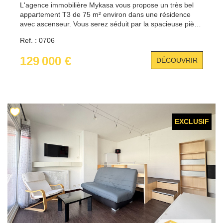
L'agence immobilière Mykasa vous propose un très bel
appartement T3 de 75 m² environ dans une résidence
avec ascenseur. Vous serez séduit par la spacieuse pièce
de vie , très lumineuse réunissant Salon/séjour et cuisine.
Ref. : 0706
Côté nuit, vous retrouverez 2 agréables chambres , un
dressing, du rangement et une salle d'eau très
129 000 €
DÉCOUVRIR
fonctionnelle. Vous bénéficierez également d'une place de
parking privative. Pour plus d'informations contacter
Benjamin au 06.44.71.32.69
EXCLUSIF