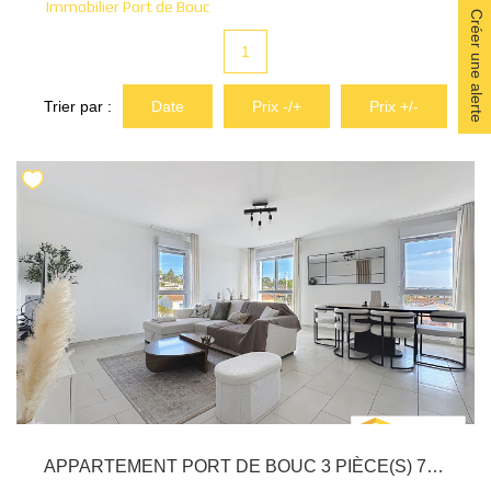
Immobilier Port de Bouc
Nous Rejoindre
Créer une alerte
Nos Actualités
1
Nos Témoignages
Trier par :
Date
Prix -/+
Prix +/-
Nos Services
CONTACT
EN
ES
APPARTEMENT PORT DE BOUC 3 PIÈCE(S) 75 M2