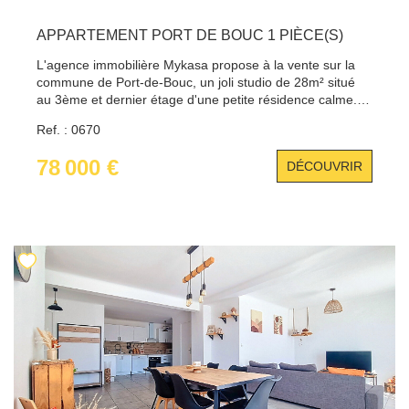
APPARTEMENT PORT DE BOUC 1 PIÈCE(S)
L'agence immobilière Mykasa propose à la vente sur la
commune de Port-de-Bouc, un joli studio de 28m² situé
au 3ème et dernier étage d'une petite résidence calme.
Vous trouverez un espace de vie bien aménagé, une
Ref. : 0670
cuisine équipée, ainsi qu'une salle d'eau fonctionnelle. Le
bien dispose également de deux grands balcons offrant
78 000 €
DÉCOUVRIR
une agréable luminosité. Vous serez séduit par la
proximité du centre-ville, des commerces et des
transports. Pour tout renseignement, contacter Benjamin
IDDA au 06.44.71.32.69