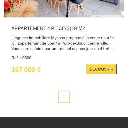
APPARTEMENT 4 PIÈCE(S) 84 M2
L'agence immobilière Mykasa propose à la vente un très
joli appartement de 85m² à Port-de-Bouc, centre ville.
Vous serez séduit par un très bel espace jour de 47m²
ouvrant sur un balcon de 10m² exposé au sud, sans vis à
Ref. : 0660
vis et au calme. Vous disposerez d'une grande entrée,
d'une cuisine équipée, aménagée très fonctionnelle avec
167 000 €
DÉCOUVRIR
une petite loggia, d'une salle à manger et d'un salon.
Pour la nuit, vous trouverez 3 chambres avec rangement,
dont une de plus de 14m². Une cave en rez-de-chaussée
vient compléter ce bien. Pour toute demande, contacter
Laurence au 07.55.74.31.52{[
1