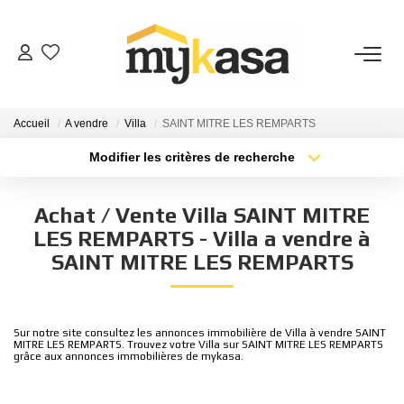
VENTES
Accueil
A vendre
Villa
SAINT MITRE LES REMPARTS
BIENS VENDUS
Modifier les critères de recherche
Type de transaction
Localisation
Acheter
Localisation
ESTIMATION
Achat / Vente Villa SAINT MITRE
Type de bien
Sélectionnez...
Surface min
LES REMPARTS - Villa a vendre à
PARRAINAGE
SAINT MITRE LES REMPARTS
Plus de critères
Budget max
NOTRE AGENCE
Créer une alerte
Sur notre site consultez les annonces immobilière de Villa à vendre SAINT
MITRE LES REMPARTS. Trouvez votre Villa sur SAINT MITRE LES REMPARTS
Qui Sommes-Nous
grâce aux annonces immobilières de mykasa.
Notre Équipe