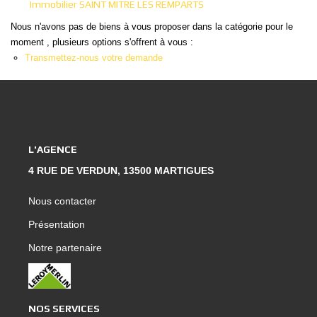
Immobilier SAINT MITRE LES REMPARTS
Nous Rejoindre
Nous n'avons pas de biens à vous proposer dans la catégorie pour le
Nos Actualités
moment , plusieurs options s'offrent à vous :
Nos Témoignages
Transmettez-nous votre demande
Nos Services
CONTACT
L'AGENCE
EN
ES
4 RUE DE VERDUN, 13500 MARTIGUES
Nous contacter
Présentation
Notre partenaire
NOS SERVICES