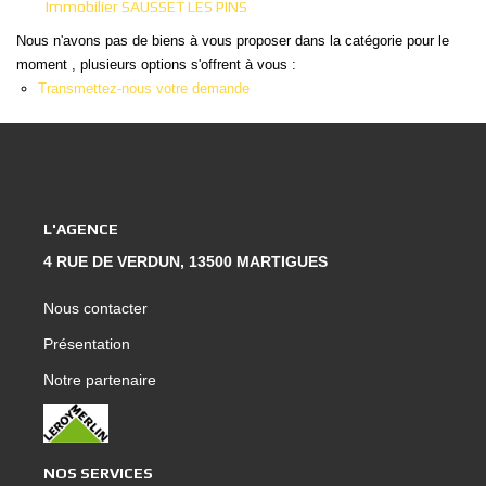
Immobilier SAUSSET LES PINS
Nous Rejoindre
Nous n'avons pas de biens à vous proposer dans la catégorie pour le
Nos Actualités
moment , plusieurs options s'offrent à vous :
Nos Témoignages
Transmettez-nous votre demande
Nos Services
CONTACT
L'AGENCE
EN
ES
4 RUE DE VERDUN, 13500 MARTIGUES
Nous contacter
Présentation
Notre partenaire
NOS SERVICES