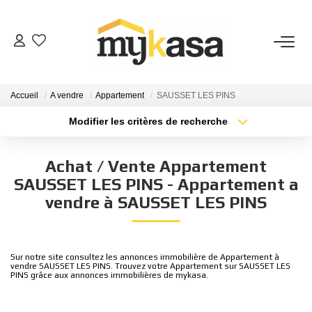
VENTES
Accueil
A vendre
Appartement
SAUSSET LES PINS
BIENS VENDUS
Modifier les critères de recherche
Type de transaction
Localisation
Acheter
Localisation
ESTIMATION
Achat / Vente Appartement
Type de bien
Sélectionnez...
Surface min
SAUSSET LES PINS - Appartement a
PARRAINAGE
vendre à SAUSSET LES PINS
Plus de critères
Budget max
NOTRE AGENCE
Créer une alerte
Sur notre site consultez les annonces immobilière de Appartement à
vendre SAUSSET LES PINS. Trouvez votre Appartement sur SAUSSET LES
Qui Sommes-Nous
PINS grâce aux annonces immobilières de mykasa.
Notre Équipe