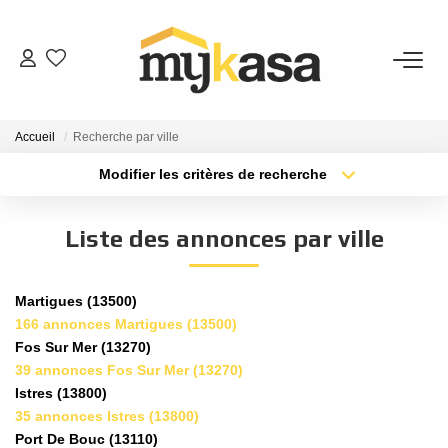
VENTES
Accueil
Recherche par ville
BIENS VENDUS
Modifier les critères de recherche
Type de transaction
Localisation
Acheter
Localisation
ESTIMATION
Liste des annonces par ville
Type de bien
Sélectionnez...
Surface min
PARRAINAGE
Martigues (13500)
Plus de critères
Budget max
166 annonces Martigues (13500)
NOTRE AGENCE
Fos Sur Mer (13270)
Créer une alerte
39 annonces Fos Sur Mer (13270)
Qui Sommes-Nous
Istres (13800)
35 annonces Istres (13800)
Notre Équipe
Port De Bouc (13110)