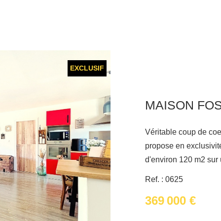
EXCLUSIF
Véritable coup de coe
propose en exclusivit
d'environ 120 m2 sur 
le secteur des Carabi
Ref. : 0625
commodités. , Vous serez sous le charme de sa grande pièce de
369 000 €
vie lumineuse avec sa cu
salon/séjour. Côté nu