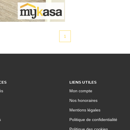
confortables avec leu
une suite parentale donnant sur la terrasse avec sa salle d'eau
privative. Sur l'extéri
donnant sur un très j
1
détentes. Vous bénéf
pratique et fonctionnel. Cette maison vous offrira un cadre d
paisible et équilibré 
contacter Corinne au
CES
LIENS UTILES
és
Mon compte
Nos honoraires
Mentions légales
s
Politique de confidentialité
Politique des cookies