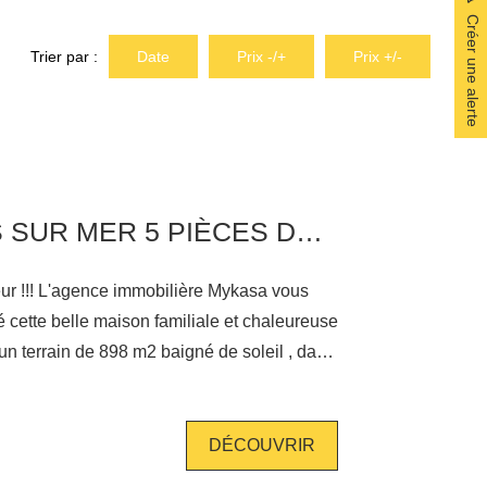
Créer une alerte
Trier par :
Date
Prix -/+
Prix +/-
MAISON FOS SUR MER 5 PIÈCES DE 120 M²
ur !!! L'agence immobilière Mykasa vous
é cette belle maison familiale et chaleureuse
un terrain de 898 m2 baigné de soleil , dans
ns, au calme et proche de toutes les
isine ouverte donnant sur un agréable
DÉCOUVRIR
it, vous retrouverez ses 3 Chambres très