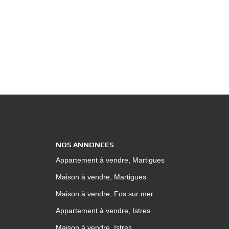
rs rangements, une grande salle de bains et
eur, vous apprécierez sa jolie terrasse
oli jardin verdoyant avec ses espaces
icierez également d'un garage de 15 m2
e vie
. Visite coup de coeur garantie! Veuillez
 06.60.73.10.10
NOS ANNONCES
Appartement à vendre, Martigues
Maison à vendre, Martigues
Maison à vendre, Fos sur mer
Appartement à vendre, Istres
Maison à vendre, Istres