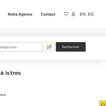
EN
ES
Notre Agence
Contact
Budget max
à istres
kasa.