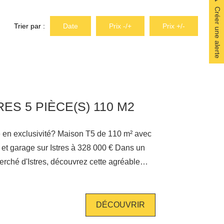
Créer une alerte
Trier par :
Date
Prix -/+
Prix +/-
ES 5 PIÈCE(S) 110 M2
en exclusivité? Maison T5 de 110 m² avec
t garage sur Istres à 328 000 € Dans un
erché d'Istres, découvrez cette agréable
5 de 110 m², idéale pour une famille en
lité. Dès l'entrée, vous
parentale de plain-pied, composée d'une
DÉCOUVRIR
au privative, ainsi qu'un bureau, parfait