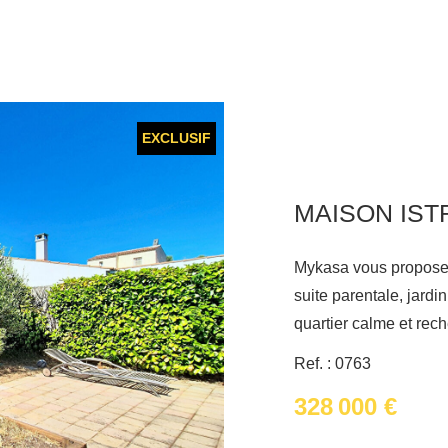
EXCLUSIF
MAISON ISTR
Mykasa vous propose 
suite parentale, jardin e
quartier calme et rech
maison individuelle T
Ref. : 0763
quête de confort et de fonctionna
328 000 €
apprécierez sa suite 
chambre avec salle d'e