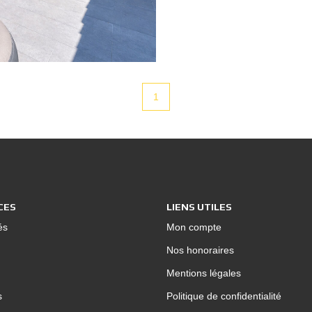
bénéficierez égalemen
d'Istres. Contactez ju
véhicule dans une rés
contactez Benjamin a
1
CES
LIENS UTILES
és
Mon compte
Nos honoraires
Mentions légales
s
Politique de confidentialité