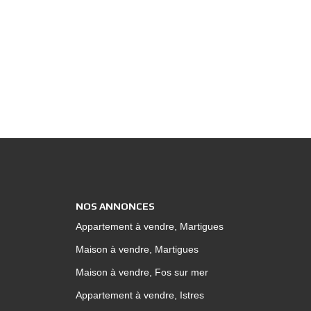
t d'une place de stationnement pour votre
lien au 06.31.78.85.82
idence sécurisée. Pour plus d'informations,
u 06.44.71.32.69.
NOS ANNONCES
Appartement à vendre, Martigues
Maison à vendre, Martigues
Maison à vendre, Fos sur mer
Appartement à vendre, Istres